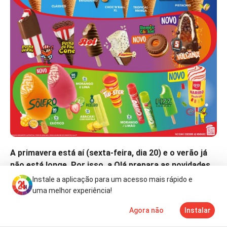
A primavera está aí (sexta-feira, dia 20) e o verão já
não está longe. Por isso, a Olá prepara as novidades
para os fãs de gelados.
Ora, veja o que aí vem.
Instale a aplicação para um acesso mais rápido e
uma melhor experiência!
A marca revelou, através da sua conta oficial nas redes
sociais, que reúne cerca de 56 mil seguidores, um novo
Agora não
Instalar
Notícias
Mais
TV
cartaz com os clássicos e os lançamentos que,