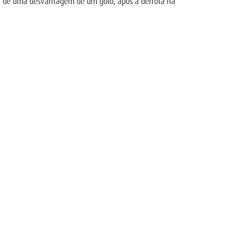
rar de uma desvantagem de um golo, após a derrota na