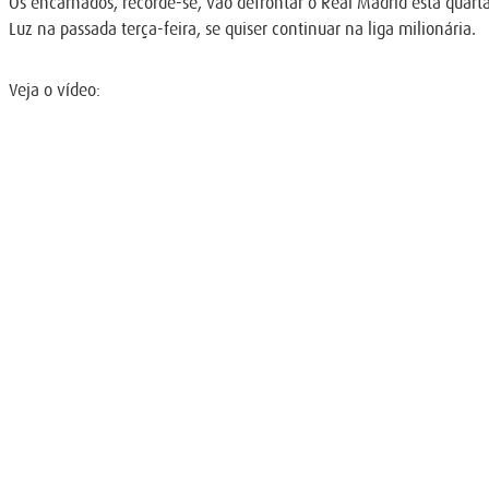
Os encarnados, recorde-se, vão defrontar o Real Madrid esta quart
Luz na passada terça-feira, se quiser continuar na liga milionária.
Veja o vídeo: