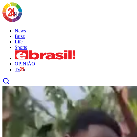
News
Buzz
Life
Sports
OPINIÃO
Tv