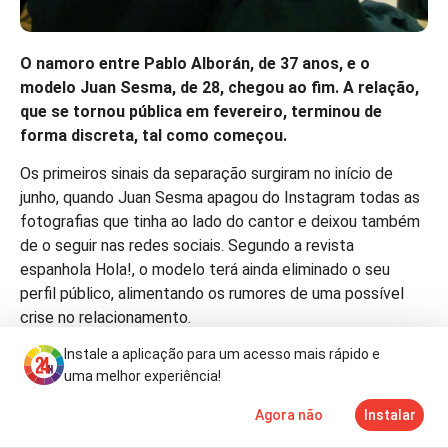
O namoro entre Pablo Alborán, de 37 anos, e o
modelo Juan Sesma, de 28, chegou ao fim. A relação,
que se tornou pública em fevereiro, terminou de
forma discreta, tal como começou.
Os primeiros sinais da separação surgiram no início de
junho, quando Juan Sesma apagou do Instagram todas as
fotografias que tinha ao lado do cantor e deixou também
de o seguir nas redes sociais. Segundo a revista
espanhola Hola!, o modelo terá ainda eliminado o seu
perfil público, alimentando os rumores de uma possível
crise no relacionamento.
Instale a aplicação para um acesso mais rápido e
A confirmação acabou por surgir de forma inesperada
uma melhor experiência!
durante um concerto de Pablo Alborán, em Mérida,
Espanha. De acordo com o apresentador e cronista social
Agora não
Instalar
Notícias
Mais
TV
Javi Hoyos, uma fã disse ao artista que queria ser sua