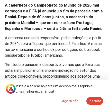
A caderneta do Campeonato do Mundo de 2026 mal
começou e a FIFA já anunciou o fim da parceria com a
Panini. Depois de 60 anos juntas, a caderneta do
próximo Mundial – que se realizará em Portugal,
Espanha e Marrocos
–
será a última feita pela Panini.
A empresa que será responsável pelas coleções, a partir
de 2031, será a Topps, que pertence à Fanatics. A marca
norte-americana é conhecida por coleções de beisebol,
basquetebol e futebol americano.
“Em todo o panorama desportivo, vemos que a Fanatics
está a impulsionar uma enorme inovação no setor dos
artigos colecionáveis, proporcionando aos adeptos uma
forma nova e significativa de interagir com as suas
Instale a aplicação para um acesso mais rápido e
equipas e jogadores favoritos”, afirmou o presidente da
uma melhor experiência!
FIFA, Gianni Infantino, acrescentando: “Assim, do ponto de
vista da FIFA, podemos globalizar esse envolvimento dos
Agora não
Instalar
Notícias
Mais
TV
fãs precisamente graças ao nosso portfólio de torneios