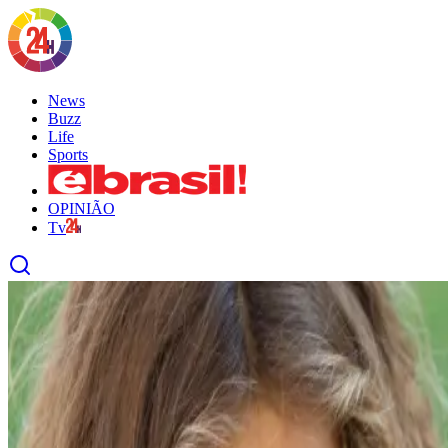
News
Buzz
Life
Sports
OPINIÃO
Tv