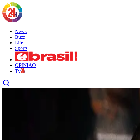
News
Buzz
Life
Sports
OPINIÃO
Tv