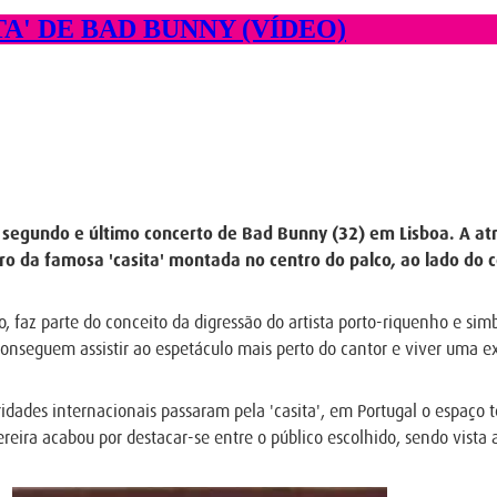
TA' DE BAD BUNNY (VÍDEO)
 segundo e último concerto de Bad Bunny (32) em Lisboa. A atr
ro da famosa 'casita' montada no centro do palco, ao lado do 
, faz parte do conceito da digressão do artista porto-riquenho e simb
conseguem assistir ao espetáculo mais perto do cantor e viver uma e
bridades internacionais passaram pela 'casita', em Portugal o espaço
reira acabou por destacar-se entre o público escolhido, sendo vista a 