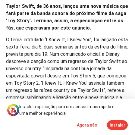
Taylor Swift, de 36 anos, lançou uma nova música que
fará parte da banda sonora do próximo filme da saga
‘Toy Story’. Termina, assim, a especulação entre os
fãs, que esperavam por este anúncio.
O tema, intitulado ‘I Knew It, I Knew You’, foi lançado esta
sexta-feira, dia 5, duas semanas antes da estreia do filme,
prevista para dia 19. Num comunicado oficial, a Disney
descreve a canção como um regresso de Taylor Swift ao
universo country. “Inspirada na contínua jornada da
espevitada cowgirl Jessie em Toy Story 5, que começou
em Toy Story 2, ‘I Knew It, I Knew You’ assinala também
um regresso às raízes country de Taylor Swift”, refere a
empresa, sublinhando a ligação entre a nova música e a
trajetória da artista.
Instale a aplicação para um acesso mais rápido e
uma melhor experiência!
A mesma nota destaca ainda o impacto da colaboração.
“É incrível a importância que teve ter a Taylor a escrever
Agora não
Instalar
Notícias
Mais
TV
e interpretar esta canção. A forma como se ligou à Jessie