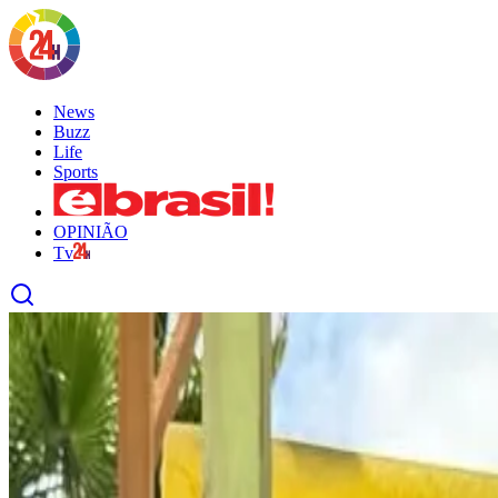
News
Buzz
Life
Sports
OPINIÃO
Tv