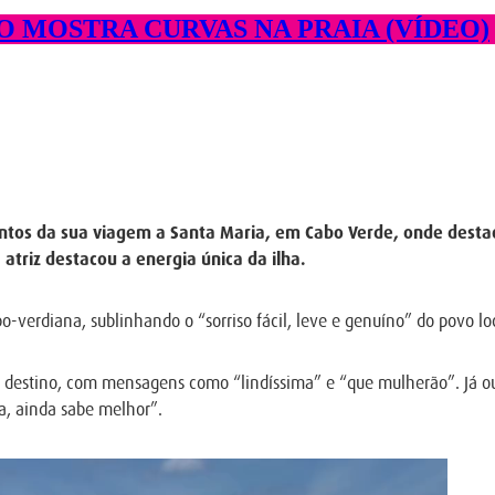
O MOSTRA CURVAS NA PRAIA (VÍDEO)
os da sua viagem a Santa Maria, em Cabo Verde, onde destaco
 atriz destacou a energia única da ilha.
bo-verdiana, sublinhando o “sorriso fácil, leve e genuíno” do povo l
ao destino, com mensagens como “lindíssima” e “que mulherão”. Já ou
, ainda sabe melhor”.