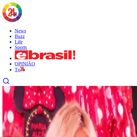
News
Buzz
Life
Sports
OPINIÃO
Tv