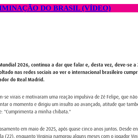
LIMINAÇÃO DO BRASIL (VÍDEO)
Mundial 2026, continua a dar que falar e, desta vez, deve-se a Z
oltado nas redes sociais ao ver o internacional brasileiro cump
ador do Real Madrid.
am-se virais e motivaram uma reação impulsiva de Zé Felipe, que nã
comentar o momento e dirigiu um insulto ao avançado, atitude que ta
ase: "Cumprimenta a minha chibata."
casamento em maio de 2025, após quase cinco anos juntos. Desde en
la (22), enquanto Virginia namorou alguns meses com o jogador Vini 