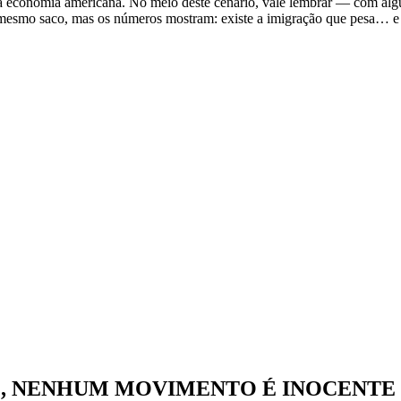
s da economia americana. No meio deste cenário, vale lembrar — com a
 mesmo saco, mas os números mostram: existe a imigração que pesa… e
O, NENHUM MOVIMENTO É INOCENTE