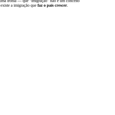
lguma ironia — que “imigração” não é um conceito
 existe a imigração que
faz o país crescer
.