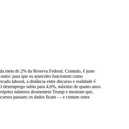
 da meta de 2% da Reserva Federal. Contudo, é justo
 é outro: para que os aranceles funcionem como
cado laboral, a distância entre discurso e realidade é
. O desemprego subiu para 4,6%, máximo de quatro anos.
 próprios números desmentem Trump e mostram que,
 discursos passam; os dados ficam — e contam outra