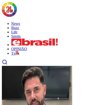
News
Buzz
Life
Sports
OPINIÃO
Tv