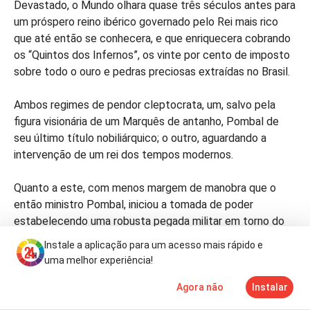
Devastado, o Mundo olhara quase três séculos antes para
um próspero reino ibérico governado pelo Rei mais rico
que até então se conhecera, e que enriquecera cobrando
os “Quintos dos Infernos”, os vinte por cento de imposto
sobre todo o ouro e pedras preciosas extraídas no Brasil.
Ambos regimes de pendor cleptocrata, um, salvo pela
figura visionária de um Marquês de antanho, Pombal de
seu último título nobiliárquico; o outro, aguardando a
intervenção de um rei dos tempos modernos.
Quanto a este, com menos margem de manobra que o
então ministro Pombal, iniciou a tomada de poder
estabelecendo uma robusta pegada militar em torno do
avassalado país com o envio, agora, de mais um milhar de
Instale a aplicação para um acesso mais rápido e
militares a pretexto de apoiar o rescaldo.
uma melhor experiência!
Pombal, jamais aceitaria uma tal ajuda; o fragilizado poder
Agora não
Instalar
Notícias
Mais
TV
venezuelano, já está por tudo. É a oportunidade.