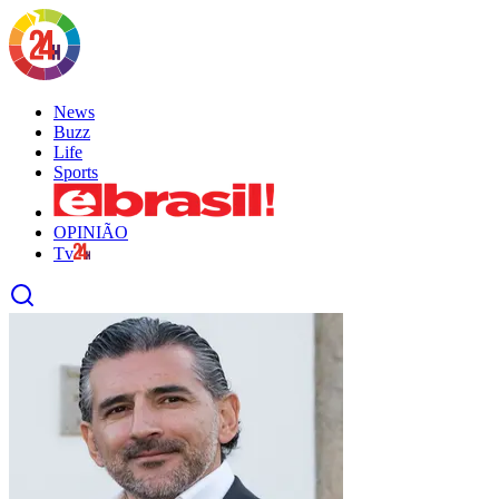
News
Buzz
Life
Sports
OPINIÃO
Tv