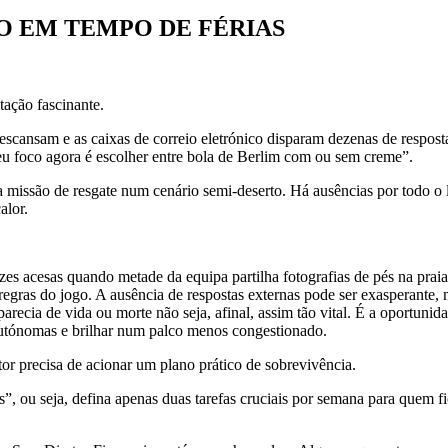
O EM TEMPO DE FÉRIAS
ação fascinante.
escansam e as caixas de correio eletrónico disparam dezenas de respost
eu foco agora é escolher entre bola de Berlim com ou sem creme”.
missão de resgate num cenário semi-deserto. Há ausências por todo o la
alor.
zes acesas quando metade da equipa partilha fotografias de pés na praia
 regras do jogo. A ausência de respostas externas pode ser exasperante
recia de vida ou morte não seja, afinal, assim tão vital. É a oportunida
autónomas e brilhar num palco menos congestionado.
or precisa de acionar um plano prático de sobrevivência.
”, ou seja, defina apenas duas tarefas cruciais por semana para quem f