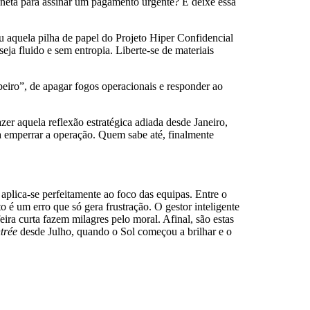
caneta para assinar um pagamento urgente? E deixe essa
u aquela pilha de papel do Projeto Hiper Confidencial
ja fluido e sem entropia. Liberte-se de materiais
beiro”, de apagar fogos operacionais e responder ao
zer aquela reflexão estratégica adiada desde Janeiro,
 a emperrar a operação. Quem sabe até, finalmente
 aplica-se perfeitamente ao foco das equipas. Entre o
o é um erro que só gera frustração. O gestor inteligente
ira curta fazem milagres pelo moral. Afinal, são estas
ntrée
desde Julho, quando o Sol começou a brilhar e o