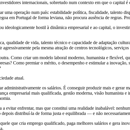
a investidores internacionais, sobretudo num contexto em que o capital 
lar uma operação num país: estabilidade política, fiscalidade, talento disp
regoa em Portugal de forma leviana, não procura ausência de regras. Procu
u ideologicamente hostil à dinâmica empresarial e ao capital, o invest
ca, qualidade de vida, talento técnico e capacidade de adaptação cultur
r agressivamente pela mesma atração de centros tecnológicos, serviços p
r outra. Como criar um modelo laboral moderno, humanista e flexível, q
presas? Como premiar o mérito, o desempenho e estimular a inovação, s
?
iedade atual.
r administrativamente os salários. É conseguir produzir mais e gerar 
derança empresarial mais qualificada, gestão moderna, visão humanista 
nomia.
evitar enfrentar, mas que constitui uma realidade inabalável: nenhum p
ó depois distribuí-la de forma justa e equilibrada — e não necessariament
 aquele que cria emprego qualificado, paga melhores salários e gera ino
a.