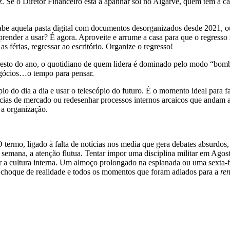
az. Se o Diretor Financeiro está a apanhar sol no Algarve, quem tem a 
 Sabe aquela pasta digital com documentos desorganizados desde 2021, o
der a usar? É agora. Aproveite e arrume a casa para que o regresso se
 férias, regressar ao escritório. Organize o regresso!
o resto do ano, o quotidiano de quem lidera é dominado pelo modo “bom
egócios…o tempo para pensar.
o do dia a dia e usar o telescópio do futuro. É o momento ideal para fa
dências de mercado ou redesenhar processos internos arcaicos que andam
 a organização.
 O termo, ligado à falta de notícias nos media que gera debates absurdos,
e semana, a atenção flutua. Tentar impor uma disciplina militar em Agost
er a cultura interna. Um almoço prolongado na esplanada ou uma sexta-fe
 choque de realidade e todos os momentos que foram adiados para a
re