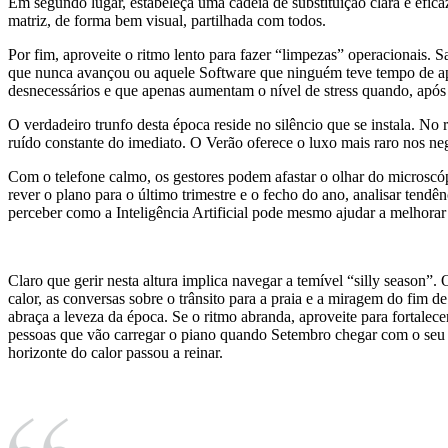
Em segundo lugar, estabeleça uma cadeia de substituição clara e efic
matriz, de forma bem visual, partilhada com todos.
Por fim, aproveite o ritmo lento para fazer “limpezas” operacionais.
que nunca avançou ou aquele Software que ninguém teve tempo de apren
desnecessários e que apenas aumentam o nível de stress quando, após as
O verdadeiro trunfo desta época reside no silêncio que se instala. N
ruído constante do imediato. O Verão oferece o luxo mais raro nos n
Com o telefone calmo, os gestores podem afastar o olhar do microscópi
rever o plano para o último trimestre e o fecho do ano, analisar ten
perceber como a Inteligência Artificial pode mesmo ajudar a melhorar
Claro que gerir nesta altura implica navegar a temível “silly season”.
calor, as conversas sobre o trânsito para a praia e a miragem do fim d
abraça a leveza da época. Se o ritmo abranda, aproveite para fortalec
pessoas que vão carregar o piano quando Setembro chegar com o seu
horizonte do calor passou a reinar.