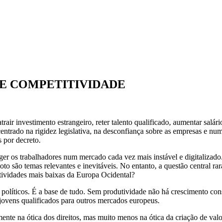
 E COMPETITIVIDADE
trair investimento estrangeiro, reter talento qualificado, aumentar sal
centrado na rigidez legislativa, na desconfiança sobre as empresas e n
 por decreto.
eger os trabalhadores num mercado cada vez mais instável e digitalizado
oto são temas relevantes e inevitáveis. No entanto, a questão central r
utividades mais baixas da Europa Ocidental?
 políticos. É a base de tudo. Sem produtividade não há crescimento con
r jovens qualificados para outros mercados europeus.
ente na ótica dos direitos, mas muito menos na ótica da criação de val