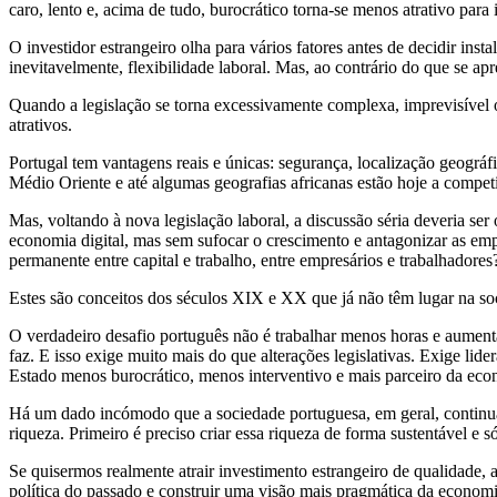
caro, lento e, acima de tudo, burocrático torna-se menos atrativo par
O investidor estrangeiro olha para vários fatores antes de decidir insta
inevitavelmente, flexibilidade laboral. Mas, ao contrário do que se ap
Quando a legislação se torna excessivamente complexa, imprevisível o
atrativos.
Portugal tem vantagens reais e únicas: segurança, localização geográfi
Médio Oriente e até algumas geografias africanas estão hoje a competi
Mas, voltando à nova legislação laboral, a discussão séria deveria se
economia digital, mas sem sufocar o crescimento e antagonizar as em
permanente entre capital e trabalho, entre empresários e trabalhadores
Estes são conceitos dos séculos XIX e XX que já não têm lugar na soc
O verdadeiro desafio português não é trabalhar menos horas e aumenta
faz. E isso exige muito mais do que alterações legislativas. Exige li
Estado menos burocrático, menos interventivo e mais parceiro da eco
Há um dado incómodo que a sociedade portuguesa, em geral, continua a 
riqueza. Primeiro é preciso criar essa riqueza de forma sustentável e s
Se quisermos realmente atrair investimento estrangeiro de qualidade,
política do passado e construir uma visão mais pragmática da economi