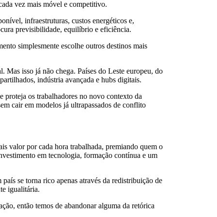
é cada vez mais móvel e competitivo.
onível, infraestruturas, custos energéticos e,
ra previsibilidade, equilíbrio e eficiência.
imento simplesmente escolhe outros destinos mais
al. Mas isso já não chega. Países do Leste europeu, do
artilhados, indústria avançada e hubs digitais.
ue proteja os trabalhadores no novo contexto da
em cair em modelos já ultrapassados de conflito
mais valor por cada hora trabalhada, premiando quem o
e investimento em tecnologia, formação contínua e um
aís se torna rico apenas através da redistribuição de
e igualitária.
vação, então temos de abandonar alguma da retórica