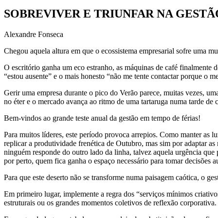
SOBREVIVER E TRIUNFAR NA GESTÃ
Alexandre Fonseca
Chegou aquela altura em que o ecossistema empresarial sofre uma mut
O escritório ganha um eco estranho, as máquinas de café finalmente d
“estou ausente” e o mais honesto “não me tente contactar porque o m
Gerir uma empresa durante o pico do Verão parece, muitas vezes, uma 
no éter e o mercado avança ao ritmo de uma tartaruga numa tarde de c
Bem-vindos ao grande teste anual da gestão em tempo de férias!
Para muitos líderes, este período provoca arrepios. Como manter as lu
replicar a produtividade frenética de Outubro, mas sim por adaptar as
ninguém responde do outro lado da linha, talvez aquela urgência que pa
por perto, quem fica ganha o espaço necessário para tomar decisões 
Para que este deserto não se transforme numa paisagem caótica, o gest
Em primeiro lugar, implemente a regra dos “serviços mínimos criativos
estruturais ou os grandes momentos coletivos de reflexão corporativa.