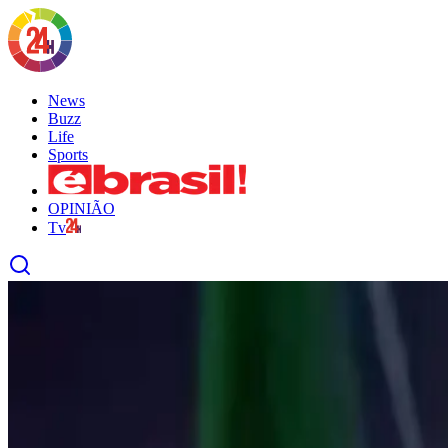
News
Buzz
Life
Sports
OPINIÃO
Tv