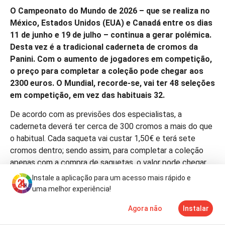
O Campeonato do Mundo de 2026 – que se realiza no
México, Estados Unidos (EUA) e Canadá entre os dias
11 de junho e 19 de julho – continua a gerar polémica.
Desta vez é a tradicional caderneta de cromos da
Panini. Com o aumento de jogadores em competição,
o preço para completar a coleção pode chegar aos
2300 euros. O Mundial, recorde-se, vai ter 48 seleções
em competição, em vez das habituais 32.
De acordo com as previsões dos especialistas, a
caderneta deverá ter cerca de 300 cromos a mais do que
o habitual. Cada saqueta vai custar 1,50€ e terá sete
cromos dentro; sendo assim, para completar a coleção
apenas com a compra de saquetas, o valor pode chegar
aos 2300€.
Instale a aplicação para um acesso mais rápido e
uma melhor experiência!
No entanto, se optar pela troca de cromos, o valor final
pode baixar para um intervalo entre os 270€ e os 320€,
Agora não
Instalar
Notícias
Mais
TV
sem contar com o preço da própria caderneta.