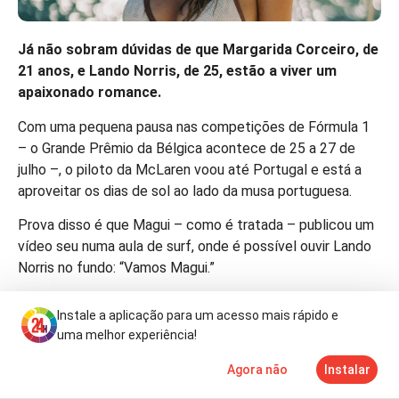
Já não sobram dúvidas de que Margarida Corceiro, de
21 anos, e Lando Norris, de 25, estão a viver um
apaixonado romance.
Com uma pequena pausa nas competições de Fórmula 1
– o Grande Prêmio da Bélgica acontece de 25 a 27 de
julho –, o piloto da McLaren voou até Portugal e está a
aproveitar os dias de sol ao lado da musa portuguesa.
Prova disso é que Magui – como é tratada – publicou um
vídeo seu numa aula de surf, onde é possível ouvir Lando
Norris no fundo: “Vamos Magui.”
A protagonista de ‘A Fazenda’, da TVI, também publicou
Instale a aplicação para um acesso mais rápido e
fotografias com a brasileira Pietra Pilão que é, nada mais,
uma melhor experiência!
do que namorada de Max, um dos melhores amigos do
piloto britânico.
Agora não
Instalar
Notícias
Mais
TV