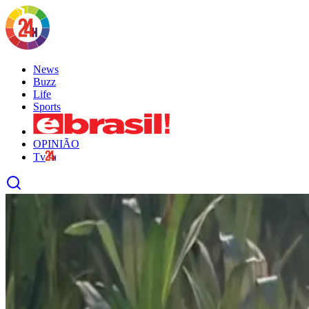
News
Buzz
Life
Sports
OPINIÃO
Tv