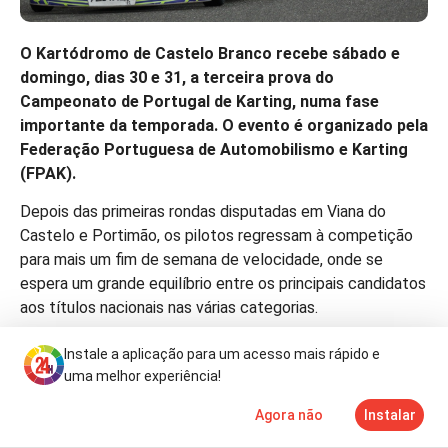
O Kartódromo de Castelo Branco recebe sábado e
domingo, dias 30 e 31, a terceira prova do
Campeonato de Portugal de Karting, numa fase
importante da temporada. O evento é organizado pela
Federação Portuguesa de Automobilismo e Karting
(FPAK).
Depois das primeiras rondas disputadas em Viana do
Castelo e Portimão, os pilotos regressam à competição
para mais um fim de semana de velocidade, onde se
espera um grande equilíbrio entre os principais candidatos
aos títulos nacionais nas várias categorias.
A competição reúne habitualmente cerca de 80 pilotos,
Instale a aplicação para um acesso mais rápido e
com idades compreendidas entre os 7 e os 50 anos,
uma melhor experiência!
consolidando-se como a principal plataforma de
Agora não
Instalar
desenvolvimento do karting nacional e uma das mais
Notícias
Mais
TV
importantes provas de formação de futuros talentos do