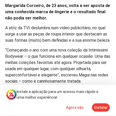
Margarida Corceiro, de 23 anos, volta a ser aposta de
uma conhecida marca de lingerie e o resultado final
não podia ser melhor.
A atriz da TVI deslumbra num vídeo publicitário, no qual
surge a usar as peças de roupa interior que destacam as
suas formas (muito) bem definidas e a sua enorme beleza.
“Começando o ano com uma nova coleção da Intimissimi
Bodywear – o que funciona em qualquer ocasião. Uma das
minhas coleções favoritas até agora. Projetada para ser
usada em qualquer lugar, com qualquer silhueta,
superconfortável e elegante”, escreveu Magui nas redes
sociais – como é carinhosamente tratada.
A publicação já soma mais de 42 mil gostos e também
Instale a aplicação para um acesso mais rápido e
milhares de comentários. “O mundo não está preparado”,
uma melhor experiência!
afirma o apresentador Adriano Silva Martins. Júlia Palha
Agora não
Instalar
também não resiste aos encantos da amiga: “Oh meu
Notícias
Mais
TV