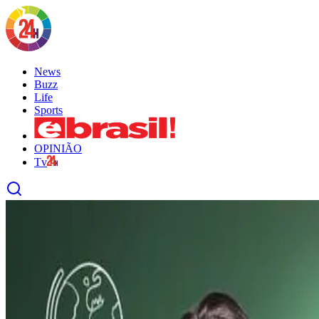
News
Buzz
Life
Sports
OPINIÃO
Tv