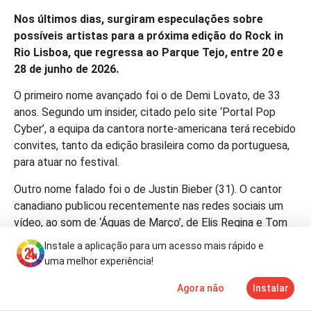
Nos últimos dias, surgiram especulações sobre
possíveis artistas para a próxima edição do Rock in
Rio Lisboa, que regressa ao Parque Tejo, entre 20 e
28 de junho de 2026.
O primeiro nome avançado foi o de Demi Lovato, de 33
anos. Segundo um insider, citado pelo site ‘Portal Pop
Cyber’, a equipa da cantora norte-americana terá recebido
convites, tanto da edição brasileira como da portuguesa,
para atuar no festival.
Outro nome falado foi o de Justin Bieber (31). O cantor
canadiano publicou recentemente nas redes sociais um
vídeo, ao som de ‘Águas de Março’, de Elis Regina e Tom
Jobim, e quem comentou o post… foi o perfil oficial do
Instale a aplicação para um acesso mais rápido e
Rock In Rio: “Tive uma ideia aqui… o que acham?”
uma melhor experiência!
Contactada pelo 24Horas, Roberta Medina, vice-
Agora não
Instalar
Notícias
Mais
TV
presidente executiva do festival, não confirmou nenhum