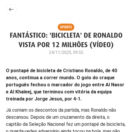
SPORTS
FANTÁSTICO: 'BICICLETA' DE RONALDO
VISTA POR 12 MILHÕES (VÍDEO)
24/11/2025, 09:55
O pontapé de bicicleta de Cristiano Ronaldo, de 40
anos, continua a correr mundo. O golo do craque
português fechou o marcador do jogo entre Al Nassr
e Al Khaleej, que terminou com vitória da equipa
treinada por Jorge Jesus, por 4-1.
Já corriam os descontos da partida, mas Ronaldo não
descansou. Depois de um cruzamento da direita, o
capitão da Seleção Nacional fez um pontapé de bicicleta,
o guarda-redes adversário ainda tocou na bola, mas não