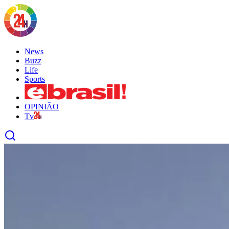
News
Buzz
Life
Sports
OPINIÃO
Tv