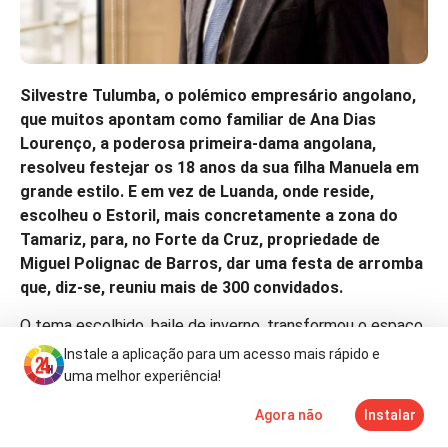
Silvestre Tulumba, o polémico empresário angolano,
que muitos apontam como familiar de Ana Dias
Lourenço, a poderosa primeira-dama angolana,
resolveu festejar os 18 anos da sua filha Manuela em
grande estilo. E em vez de Luanda, onde reside,
escolheu o Estoril, mais concretamente a zona do
Tamariz, para, no Forte da Cruz, propriedade de
Miguel Polignac de Barros, dar uma festa de arromba
que, diz-se, reuniu mais de 300 convidados.
O tema escolhido, baile de inverno, transformou o espaço
num verdadeiro reino nevado, com pinheiros cobertos de
Instale a aplicação para um acesso mais rápido e
neve artificial, flocos espalhados e uma decoração que
uma melhor experiência!
encantou os convidados, todos vestidos a rigor com
Agora não
Instalar
trajes de gala.
Notícias
Mais
TV