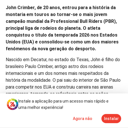
John Crimber, de 20 anos, entrou para a história da
montaria em touros ao tornar-se o mais jovem
campeão mundial da Professional Bull Riders (PBR),
principal liga de rodeios do planeta. O atleta
conquistou o título da temporada 2026 nos Estados
Unidos (EUA) e consolidou-se como um dos maiores
fenómenos da nova geração do desporto.
Nascido em Decatur, no estado do Texas, John é filho do
brasileiro Paulo Crimber, antigo astro dos rodeios
internacionais e um dos nomes mais respeitados da
história da modalidade. O pai saiu do interior de São Paulo
para competir nos EUA e construiu carreira nas arenas
americanas, tornando-se referência entre os peões
brasileiros que fizeram sucesso no exterior.
Instale a aplicação para um acesso mais rápido e
uma melhor experiência!
Mesmo nascido nos EUA e competindo sob bandeira
norte-americana, John mantém fortes ligações com o
Agora não
Instalar
Notícias
Mais
TV
Brasil. O campeão fala português fluentemente, resultado