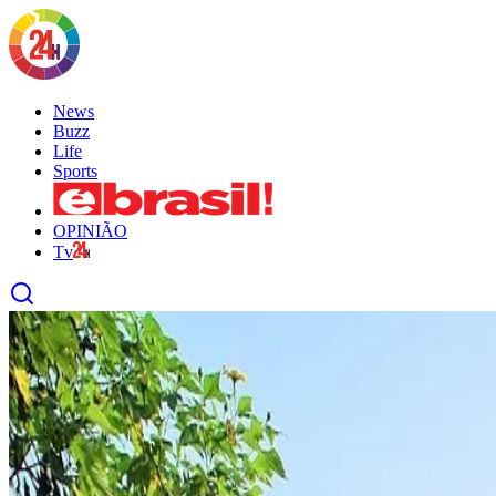
News
Buzz
Life
Sports
OPINIÃO
Tv