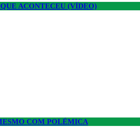
 QUE ACONTECEU (VÍDEO)
 MESMO COM POLÉMICA