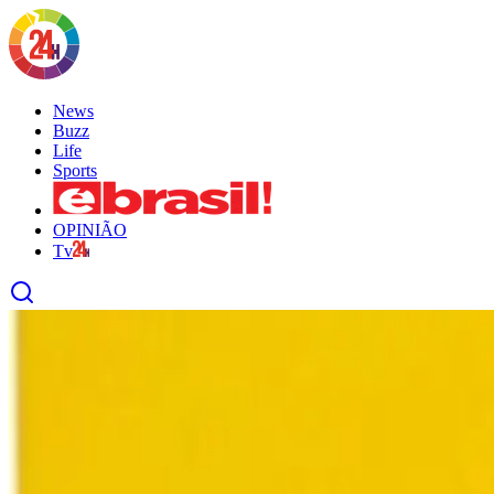
News
Buzz
Life
Sports
OPINIÃO
Tv