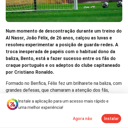
Num momento de descontração durante um treino do
Al Nassr, João Félix, de 26 anos, calçou as luvas e
resolveu experimentar a posição de guarda-redes. A
troca inesperada de papéis com o habitual dono da
baliza, Bento, está a fazer sucesso entre os fãs do
craque português e os adeptos do clube capitaneado
por Cristiano Ronaldo.
Formado no Benfica, Félix fez um brilharete na baliza, com
grandes defesas, que chamaram a atenção dos fãs,
apesar de ter sofrido alguns golos que envergonhariam os
Instale a aplicação para um acesso mais rápido e
guarda-redes.
uma melhor experiência!
No final do ‘treino’ da jovem estrela na baliza, Bento disse
Agora não
Instalar
que o internacional português “como avançado é um bom
Notícias
Mais
TV