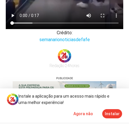
Crédito:
semanarionoticiasdefafe
Redação 24horas
PUBLICIDADE
Instale a aplicação para um acesso mais rápido e
uma melhor experiência!
Agora não
Instalar
Notícias
Mais
TV