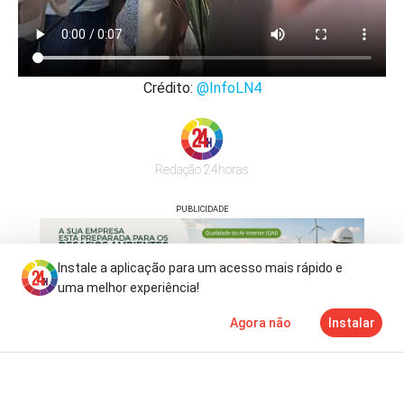
Crédito:
@InfoLN4
Redação 24horas
PUBLICIDADE
Instale a aplicação para um acesso mais rápido e
uma melhor experiência!
Agora não
Instalar
Notícias
Mais
TV