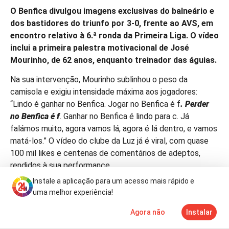
O Benfica divulgou imagens exclusivas do balneário e
dos bastidores do triunfo por 3-0, frente ao AVS, em
encontro relativo à 6.ª ronda da Primeira Liga. O vídeo
inclui a primeira palestra motivacional de José
Mourinho, de 62 anos, enquanto treinador das águias.
Na sua intervenção, Mourinho sublinhou o peso da
camisola e exigiu intensidade máxima aos jogadores:
“Lindo é ganhar no Benfica. Jogar no Benfica é f
. Perder
no Benfica é f
. Ganhar no Benfica é lindo para c. Já
falámos muito, agora vamos lá, agora é lá dentro, e vamos
matá-los.” O vídeo do clube da Luz já é viral, com quase
100 mil likes e centenas de comentários de adeptos,
rendidos à sua performance.
Instale a aplicação para um acesso mais rápido e
Com o resultado positivo no sábado, o Benfica regressou
uma melhor experiência!
às vitórias e ocupa o 2.º lugar da tabela, somando 13
pontos, menos cinco do que o líder FC Porto, mas com
Agora não
Instalar
Notícias
Mais
TV
um jogo em atraso. Já o AVS, orientado interinamente por