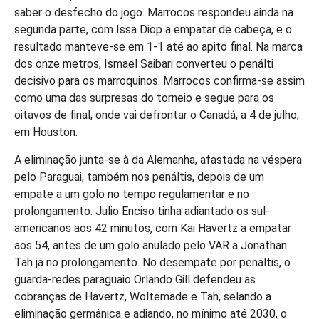
saber o desfecho do jogo. Marrocos respondeu ainda na
segunda parte, com Issa Diop a empatar de cabeça, e o
resultado manteve-se em 1-1 até ao apito final. Na marca
dos onze metros, Ismael Saibari converteu o penálti
decisivo para os marroquinos. Marrocos confirma-se assim
como uma das surpresas do torneio e segue para os
oitavos de final, onde vai defrontar o Canadá, a 4 de julho,
em Houston.
A eliminação junta-se à da Alemanha, afastada na véspera
pelo Paraguai, também nos penáltis, depois de um
empate a um golo no tempo regulamentar e no
prolongamento. Julio Enciso tinha adiantado os sul-
americanos aos 42 minutos, com Kai Havertz a empatar
aos 54, antes de um golo anulado pelo VAR a Jonathan
Tah já no prolongamento. No desempate por penáltis, o
guarda-redes paraguaio Orlando Gill defendeu as
cobranças de Havertz, Woltemade e Tah, selando a
eliminação germânica e adiando, no mínimo até 2030, o