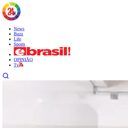
News
Buzz
Life
Sports
OPINIÃO
Tv