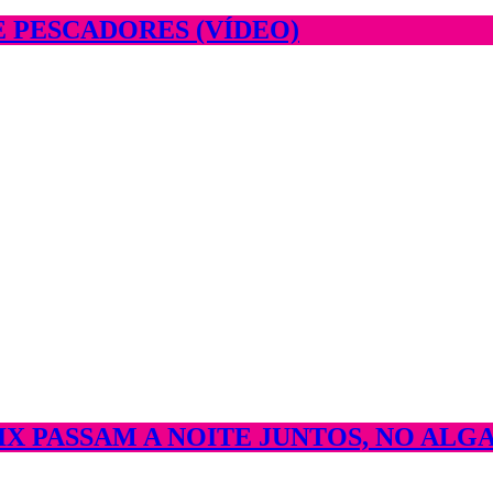
 PESCADORES (VÍDEO)
X PASSAM A NOITE JUNTOS, NO ALGA