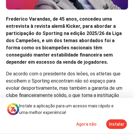
Frederico Varandas, de 45 anos, concedeu uma
entrevista à revista alemã Kicker, para abordar a
participação do Sporting na edição 2025/26 da Liga
dos Campeões, e um dos temas abordados foi a
forma como os bicampeões nacionais têm
conseguido manter estabilidade financeira sem
depender em excesso da venda de jogadores.
De acordo com o presidente dos leões, os atletas que
escolhem o Sporting encontram não só espaço para
evoluir desportivamente, mas também a garantia de um
clube financeiramente sólido, o que torna a instituição
mais apelativa para os jogadores. Desde que assumiu
Instale a aplicação para um acesso mais rápido e
funções em 2018, Varandas recordou que as
uma melhor experiência!
transferências já renderam mais de 700 milhões de euros,
valores que permitem investir tanto na formação como
Agora não
Instalar
Notícias
Mais
TV
em novas contratações.