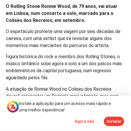
O Rolling Stone Ronnie Wood, de 79 anos, vai atuar
em Lisboa, num concerto a solo, marcado para o
Coliseu dos Recreios, em setembro.
O espetáculo promete uma viagem por seis décadas de
carreira, com uma setlist que irá revisitar alguns dos
momentos mais marcantes do percurso do artista.
Figura histórica do rock e membro dos Rolling Stones, o
músico britânico sobe agora a solo a um dos palcos mais
emblemáticos da capital portuguesa, num regresso
aguardado pelos fãs.
A atuação
de Ronnie Wood
no Coliseu dos Recreios
deverá apresentar um formato mais intimista, mas com
espaço para vários clássicos que marcaram a sua longa
Instale a aplicação para um acesso mais rápido e
trajetória na música.
uma melhor experiência!
Agora não
Instalar
Notícias
Mais
TV