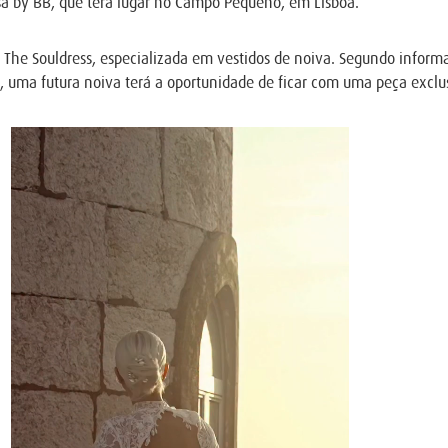
usa by BB, que terá lugar no Campo Pequeno, em Lisboa.
 The Souldress, especializada em vestidos de noiva. Segundo informa
a, uma futura noiva terá a oportunidade de ficar com uma peça exclu