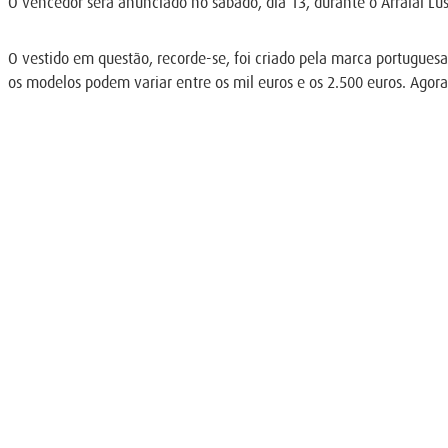
O vencedor será anunciado no sábado, dia 13, durante o Arraial L
O vestido em questão, recorde-se, foi criado pela marca portuguesa
os modelos podem variar entre os mil euros e os 2.500 euros. Agor