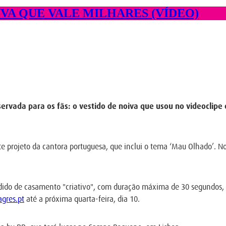
VA QUE VALE MILHARES (VÍDEO)
rvada para os fãs: o vestido de noiva que usou no videoclipe 
nte projeto da cantora portuguesa, que inclui o tema ‘Mau Olhado’. N
pedido de casamento "criativo", com duração máxima de 30 segundos, 
agres.pt
até a próxima quarta-feira, dia 10.