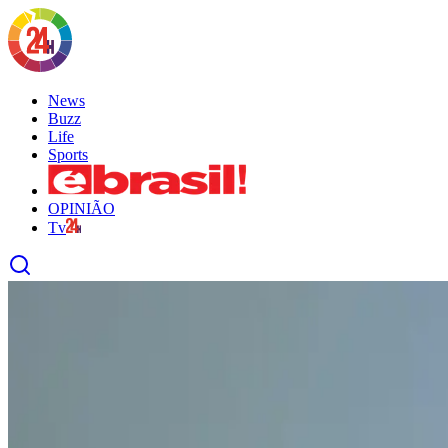
News
Buzz
Life
Sports
OPINIÃO
Tv