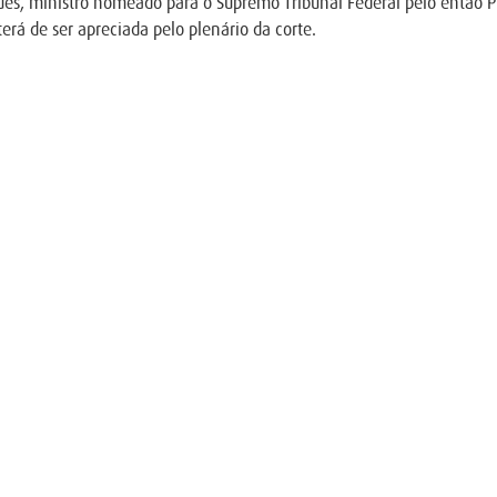
s, ministro nomeado para o Supremo Tribunal Federal pelo então Pr
rá de ser apreciada pelo plenário da corte.