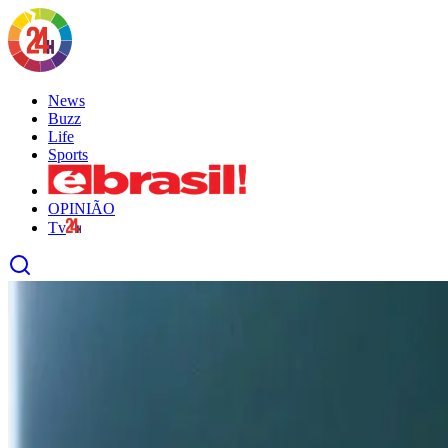
News
Buzz
Life
Sports
OPINIÃO
Tv