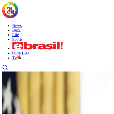
News
Buzz
Life
Sports
OPINIÃO
Tv