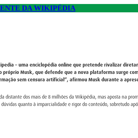
ENTE DA WIKIPÉDIA
ipedia – uma enciclopédia online que pretende rivalizar direta
elo próprio Musk, que defende que a nova plataforma surge com
rmação sem censura artificial”, afirmou Musk durante a apres
a distante dos mais de 8 milhões da Wikipédia, mas aposta na prome
 dúvidas quanto à imparcialidade e rigor do conteúdo, sobretudo após