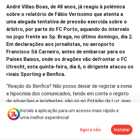
André Villas-Boas, de 48 anos, já reagiu à polémica
sobre o relatório de Fábio Veríssimo que atenta a
uma alegada tentativa de pressão exercida sobre o
árbitro, por parte do FC Porto, aquando do intervalo
no jogo frente ao Sp. Braga, no último domingo, dia 2.
Em declarações aos jornalistas, no aeroporto
Francisco Sá Carneiro, antes de embarcar para os
Países Baixos, onde os dragões vão defrontar o FC
Utrecht, esta quinta-feira, dia 6, o dirigente atacou os
rivais Sporting e Benfica.
“Reação do Benfica? Não posso deixar de registar a ironia
e hipocrisia dos comunicados, tendo em conta o registo
de situações e incidentes, não só no Estádio da Luz, mas
por esses campos fora”, começou por dizer Villas-Boas,
Instale a aplicação para um acesso mais rápido e
recordando que os encarnados vivem um momento
uma melhor experiência!
decisivo na história do clube: “Compreendo que estejam
Agora não
Instalar
em campanha eleitoral, compreendo que os candidatos
Notícias
Mais
TV
se queiram digladiar, insultando o FC Porto. Mas o FC