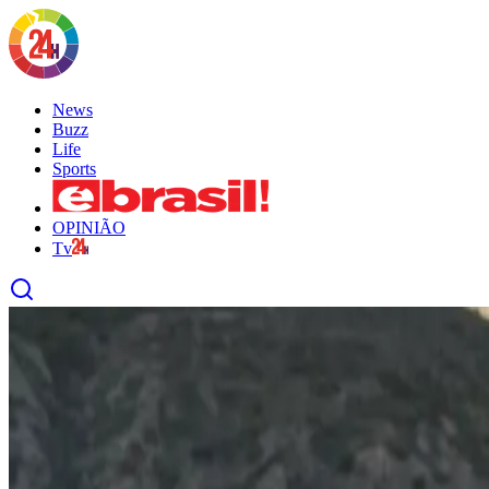
News
Buzz
Life
Sports
OPINIÃO
Tv