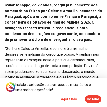
Kylian Mbappé, de 27 anos, reagiu publicamente aos
comentários feitos por Celeste Amarilla, senadora do
Paraguai, após o encontro entre França e Paraguai, a
contar para os oitavos de final do Mundial 2026. O
avançado francês utilizou a rede social X para
condenar as declarações da governante, acusando-a
de promover o ódio e de envergonhar o seu país.
“Senhora Celeste Amarilla, a senhora é uma mulher
desprezível e indigna do cargo que ocupa. A senhora não
representa o Paraguai, aquele país que derramou suor,
paixão e honra ao longo de toda a competição. Devido à
sua imprudência e ao seu racismo descarado, o mundo
inteiro já esqueceu a trajetória e o esforço histórico que
os seus jogadores realizaram durante este Mundial, dando
Instale a aplicação para um acesso mais rápido e
lugar a uma mulher incompetente que dá a pior imagem
uma melhor experiência!
possível do seu país. Nunca permitirei que pessoas como
Agora não
Instalar
ela tenham a liberdade de espalhar o seu ódio e racismo
Notícias
Mais
TV
pelo mundo”, escreveu o internacional francês.