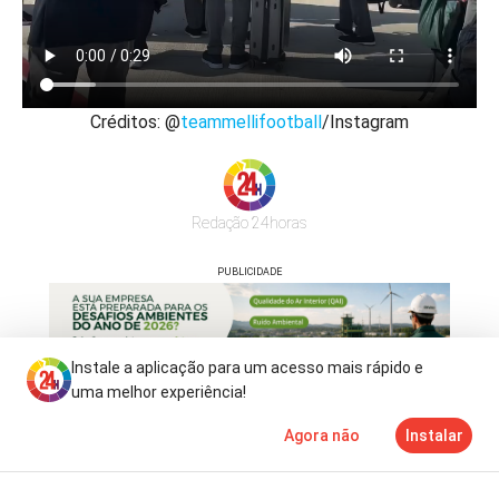
Créditos: @
teammellifootball
/Instagram
Redação 24horas
PUBLICIDADE
Instale a aplicação para um acesso mais rápido e
uma melhor experiência!
Agora não
Instalar
Notícias
Mais
TV