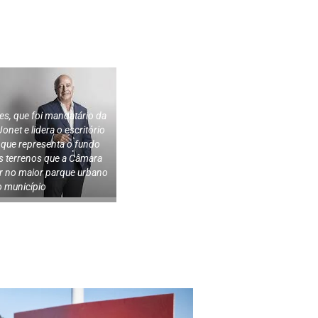
es, que foi mandatário da
onet e lidera o escritório
que representa o fundo
os terrenos que a Câmara
r no maior parque urbano
 município