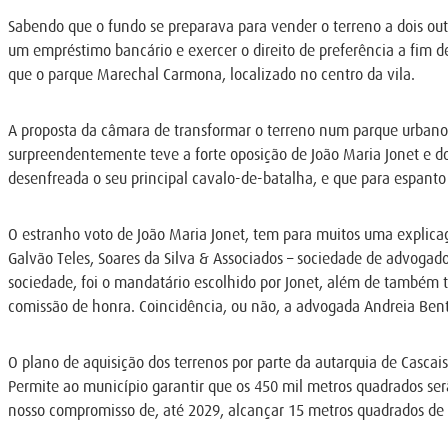
Sabendo que o fundo se preparava para vender o terreno a dois outr
um empréstimo bancário e exercer o direito de preferência a fim d
que o parque Marechal Carmona, localizado no centro da vila.
A proposta da câmara de transformar o terreno num parque urbano
surpreendentemente teve a forte oposição de João Maria Jonet e d
desenfreada o seu principal cavalo-de-batalha, e que para espanto
O estranho voto de João Maria Jonet, tem para muitos uma explicaç
Galvão Teles, Soares da Silva & Associados – sociedade de advogad
sociedade, foi o mandatário escolhido por Jonet, além de também ter
comissão de honra. Coincidência, ou não, a advogada Andreia Bent
O plano de aquisição dos terrenos por parte da autarquia de Cascai
Permite ao município garantir que os 450 mil metros quadrados se
nosso compromisso de, até 2029, alcançar 15 metros quadrados de e