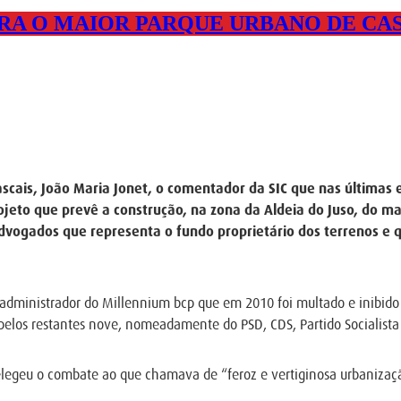
RA O MAIOR PARQUE URBANO DE CAS
cais, João Maria Jonet, o comentador da SIC que nas últimas e
jeto que prevê a construção, na zona da Aldeia do Juso, do m
advogados que representa o fundo proprietário dos terrenos e 
o administrador do Millennium bcp que em 2010 foi multado e inibid
pelos restantes nove, nomeadamente do PSD, CDS, Partido Socialista
elegeu o combate ao que chamava de “feroz e vertiginosa urbanização