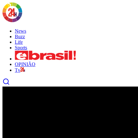
News
Buzz
Life
Sports
OPINIÃO
Tv