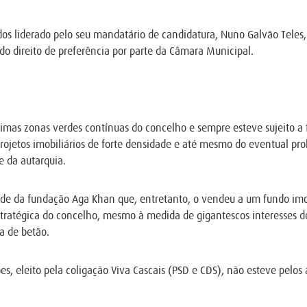
s liderado pelo seu mandatário de candidatura, Nuno Galvão Teles, a
do direito de preferência por parte da Câmara Municipal.
imas zonas verdes contínuas do concelho e sempre esteve sujeito a f
 projetos imobiliários de forte densidade e até mesmo do eventual 
e da autarquia.
de da fundação Aga Khan que, entretanto, o vendeu a um fundo imobi
tratégica do concelho, mesmo à medida de gigantescos interesses de
a de betão.
s, eleito pela coligação Viva Cascais (PSD e CDS), não esteve pelos a