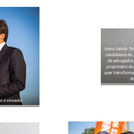
Nuno Galvão Tel
candidatura de J
de advogados 
proprietário d
quer transforma
do
m é vereador