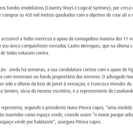
os fundos imobiliários (Country Ways e Logical Syntony), por cerca 
e comprar os 450 mil metros quadrados com o objetivo de criar ali o
 acessível a todos mereceu o apoio da esmagadora maioria dos 11 v
o seu único companheiro vereador, Castro Henriques, que na última 
 de todos votaram contra.
ão: ainda há semanas, a sua candidatura contou com o apoio de figu
os com interesses no fundo proprietário dos terrenos. O advogado Nu
 sido o último da lista de Jonet à vereação, e Francisco Mendes da Si
o Simões, sócia do mesmo escritório, é a representante do Lusofund
s representa, segundo o presidente Nuno Piteira Lopes, “uma medida 
rão mantidos como espaço verde, criando assim “o maior parque urba
spaço verde por habitante”, assegura Piteira Lopes.