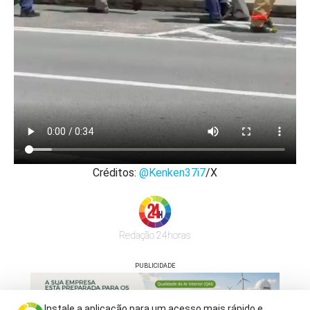
Créditos:
@Kenken37i7
/X
Redação 24horas
PUBLICIDADE
Instale a aplicação para um acesso mais rápido e