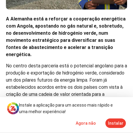
A Alemanha está a reforçar a cooperação energética
com Angola, apostando no gás natural e, sobretudo,
no desenvolvimento de hidrogénio verde, num
movimento estratégico para diversificar as suas
fontes de abastecimento e acelerar a transição
energética.
No centro desta parceria está o potencial angolano para a
produção e exportação de hidrogénio verde, considerado
um dos pilares futuros da energia limpa. Foram já
estabelecidos acordos entre os dois países com vista à
criação de uma cadeia de valor orientada para a
exportação deste recurso para a Europa.
Instale a aplicação para um acesso mais rápido e
uma melhor experiência!
Paralelamente, o setor dos combustíveis fósseis mantém
um peso significativo na relação bilateral. Cerca de 98,5%
Agora não
Instalar
Notícias
Mais
TV
das exportações angolanas para a Alemanha