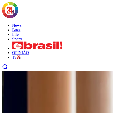
News
Buzz
Life
Sports
OPINIÃO
Tv