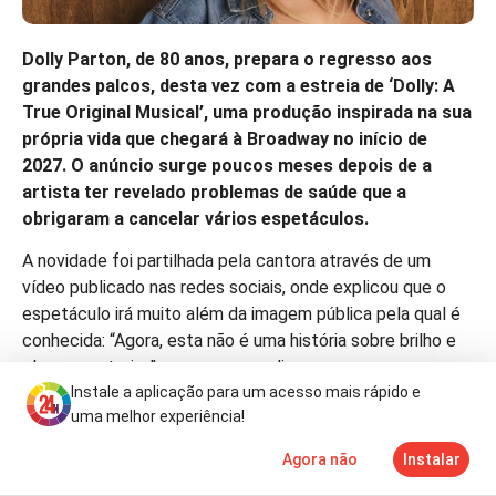
Dolly Parton, de 80 anos, prepara o regresso aos
grandes palcos, desta vez com a estreia de ‘Dolly: A
True Original Musical’, uma produção inspirada na sua
própria vida que chegará à Broadway no início de
2027. O anúncio surge poucos meses depois de a
artista ter revelado problemas de saúde que a
obrigaram a cancelar vários espetáculos.
A novidade foi partilhada pela cantora através de um
vídeo publicado nas redes sociais, onde explicou que o
espetáculo irá muito além da imagem pública pela qual é
conhecida: “Agora, esta não é uma história sobre brilho e
glamour exterior”, começou por dizer.
Instale a aplicação para um acesso mais rápido e
“Trata-se de onde eu realmente venho, do que vivi, do que
uma melhor experiência!
perdi, do que amei e de como encontrei o meu caminho”,
Agora não
Instalar
acrescentou a intérprete, sublinhando que o musical
Notícias
Mais
TV
contará a sua história “nas minhas próprias palavras e