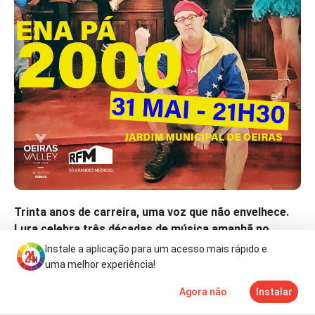
Trinta anos de carreira, uma voz que não envelhece.
Lura celebra três décadas de música amanhã no
Jardim Municipal de Oeiras, às 21:30.
Instale a aplicação para um acesso mais rápido e
uma melhor experiência!
Uma das maiores vozes da música lusófona, com raízes
em Cabo Verde e um percurso que percorreu o mundo. Um
Agora não
Instalar
Notícias
Mais
TV
concerto para não perder. Entrada livre.