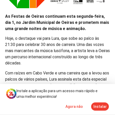
As Festas de Oeiras continuam esta segunda-feira,
dia 1, no Jardim Municipal de Oeiras e prometem mais
uma grande noites de música e animação.
Hoje, o destaque vai para Lura, que sobe ao palco às
21:30 para celebrar 30 anos de carreira. Uma das vozes
mais marcantes da música lusófona, a artista leva a Oeiras
um percurso internacional construído ao longo de três
décadas.
Com raízes em Cabo Verde e uma carreira que a levou aos
palcos de vários países, Lura assinala esta data especial
com um concerto pensado para o público português.
Instale a aplicação para um acesso mais rápido e
As Festas de Oeiras decorrem no Jardim Municipal com
uma melhor experiência!
música, espaços de comes e bebes, diversões e várias
Agora não
Instalar
atividades para todas as idades, num ambiente de festa
Notícias
Mais
TV
pensado para famílias e visitantes.