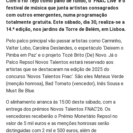
Com o rio Tejo como pano de fundo, o ‘FNAC Live’ é o
festival de música que junta artistas consagrados
com outros emergentes, numa programação
totalmente gratuita. Este sábado, dia 30, realiza-se a
14.ª edição, nos jardins da Torre de Belém, em Lisboa.
Pelo palco principal vão passar artistas como Carminho,
Valter Lobo, Carolina Deslandes, o espetáculo ‘Deixem o
Pimba em Paz’ e o projeto Tozé Brito (De) Novo. Já o
Palco Repsol Novos Talentos estará reservado aos
artistas que se destacaram na edição de 2025 do
concurso ‘Novos Talentos Fnac’. São eles Mateus Verde
(menção honrosa), Bad Tomato (vencedor), Inês Sousa e
Must Be Blue.
O alinhamento arranca às 15:00 deste sábado, com a
entrega dos prémios Novos Talentos FNAC’26. Os
vencedores receberão o Prémio Monetário Repsol no
valor de 5 mil euros e as menções honrosas serão
distinguidas com 2 mil e 500 euros, além de