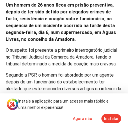
Um homem de 26 anos ficou em prisão preventiva,
depois de ter sido detido por alegados crimes de
furto, resistência e coação sobre funcionário, na
sequência de um incidente ocorrido na tarde desta
segunda-feira, dia 6, num supermercado, em Águas
Livres, no concelho da Amadora.
O suspeito foi presente a primeiro interrogatório judicial
no Tribunal Judicial da Comarca da Amadora, tendo o
tribunal determinado a medida de coação mais gravosa.
Segundo a PSP, o homem foi abordado por um agente
depois de um funcionário do estabelecimento ter
alertado que este escondia diversos artigos no interior da
roupa. O suspeito foi conduzido para uma zona reservada
Instale a aplicação para um acesso mais rápido e
para ser revistado, mas acabou por reagir de forma
uma melhor experiência!
violenta.
Agora não
Instalar
De acordo com a PSP, o indivíduo insultou e ameaçou o
Notícias
Mais
TV
agente antes de tentar colocar-se em fuga. Durante a